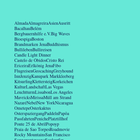
Almada
Almagreira
Asien
Ausritt
Bacalhau
Belém
Bergbauernhilfe e.V.
Big Waves
Bioespiga
Boston
Brandmarken Jena
Buddhismus
Bullileben
Bullireisen
Candle Light Dinner
Castelo de Óbidos
Cristo Rei
Ericeira
Erlkönig Jena
Fibo
Flugreisen
Geocaching
Greyhound
Inn
Jenzig
Kanupark Markkleeberg
Kitsurfing
Klettersteig
Korkeichen
Kultur
Landschaft
Las Vegas
Leuchtturm
Lissabon
Los Angeles
Mavricks
Mirissa
Müll am Strand
Nazaré
Nebel
New York
Nicaragua
Ometepe
Osterkaktus
Osterspaziergang
Paddeln
Papôa
Passfahrten
Peniche
Platztillhof
Ponte 25 de Abril
Popoyp
Praia de Sao Torpes
Roadmovie
Rocky Mountains
San Francisco
Sonnenuntergang
Soulsurfer