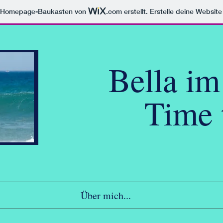
m Homepage-Baukasten von
.com
erstellt. Erstelle deine Websit
Bella im
Time t
Über mich...