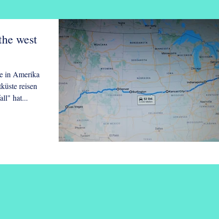
the west
te in Amerika
küste reisen
l" hat...