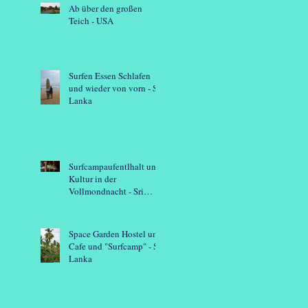
Ab über den großen
Teich - USA
Surfen Essen Schlafen
und wieder von vorn - Sri
Lanka
Surfcampaufentlhalt und
Kultur in der
Vollmondnacht - Sri
Lanka
Space Garden Hostel und
Cafe und "Surfcamp" - Sri
Lanka